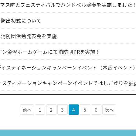
 クリスマス防火フェスティバルでハンドベル演奏を実施しました
消防出初式について
市消防団活動発表会を実施
ツエーゲン金沢ホームゲームにて消防団PRを実施！
4 北陸ディスティネーションキャンペーンイベント（本番イベ
北陸ディスティネーションキャンペーンイベントではしご登りを
1
2
3
4
5
6
前へ
次へ