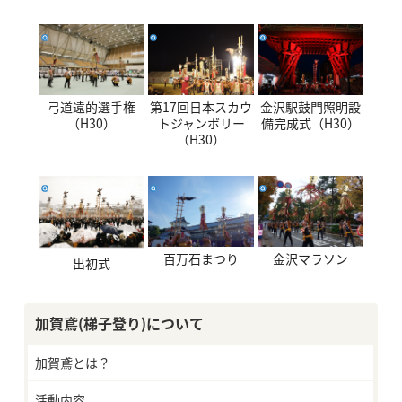
弓道遠的選手権
第17回日本スカウ
金沢駅鼓門照明設
（H30）
トジャンボリー
備完成式（H30）
（H30）
百万石まつり
金沢マラソン
出初式
加賀鳶(梯子登り)について
加賀鳶とは？
活動内容