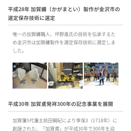
平成28年 加賀纏（かがまとい）製作が金沢市の
選定保存技術に選定
唯一の加賀纏職人、坪野進氏の技術を伝承するた
め金沢市は加賀纏製作を選定保存技術に選定しま
した。
平成30年 加賀鳶発祥300年の記念事業を展開
加賀藩5代藩主前田綱紀により享保3（1718年）に
創設された、「加賀鳶」が平成30年で300年を迎