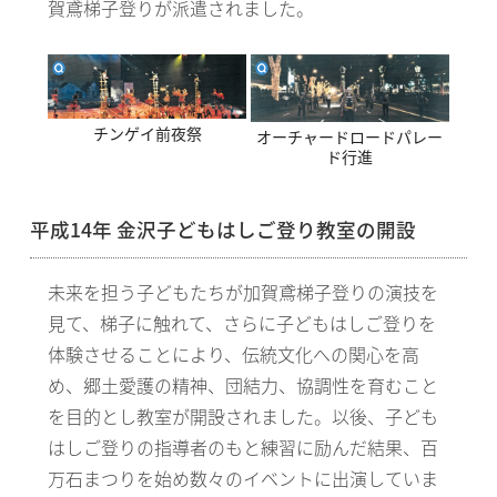
賀鳶梯子登りが派遣されました。
チンゲイ前夜祭
オーチャードロードパレー
ド行進
平成14年 金沢子どもはしご登り教室の開設
未来を担う子どもたちが加賀鳶梯子登りの演技を
見て、梯子に触れて、さらに子どもはしご登りを
体験させることにより、伝統文化への関心を高
め、郷土愛護の精神、団結力、協調性を育むこと
を目的とし教室が開設されました。以後、子ども
はしご登りの指導者のもと練習に励んだ結果、百
万石まつりを始め数々のイベントに出演していま