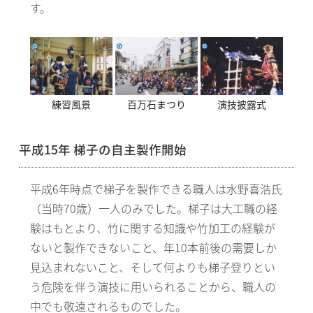
す。
練習風景
百万石まつり
演技披露式
平成15年 梯子の自主製作開始
平成6年時点で梯子を製作できる職人は水野喜浩氏
（当時70歳）一人のみでした。梯子は大工職の経
験はもとより、竹に関する知識や竹加工の経験が
ないと製作できないこと、年10本前後の需要しか
見込まれないこと、そして何よりも梯子登りとい
う危険を伴う演技に用いられることから、職人の
中でも敬遠されるものでした。