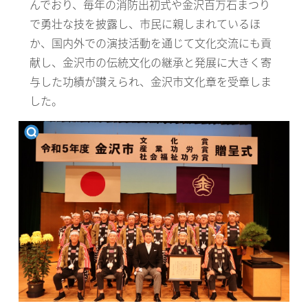
んでおり、毎年の消防出初式や金沢百万石まつり
で勇壮な技を披露し、市民に親しまれているほ
か、国内外での演技活動を通じて文化交流にも貢
献し、金沢市の伝統文化の継承と発展に大きく寄
与した功績が讃えられ、金沢市文化章を受章しま
した。