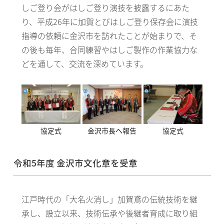
しご登り会がはしご登り演技を披露するにあた
り、平成26年に加賀とびはしご登り保存会に演技
指導の依頼に金沢市を訪れたことが始まりで、そ
の後も毎年、合同練習やはしご製作の作業協力な
どを通して、交流を深めています。
協定式
金沢市長へ報告
協定式
令和5年度 金沢市文化章を受章
江戸時代の「大名火消し」加賀鳶の伝統技術を継
承し、設立以来、技術伝承や後継者育成に取り組