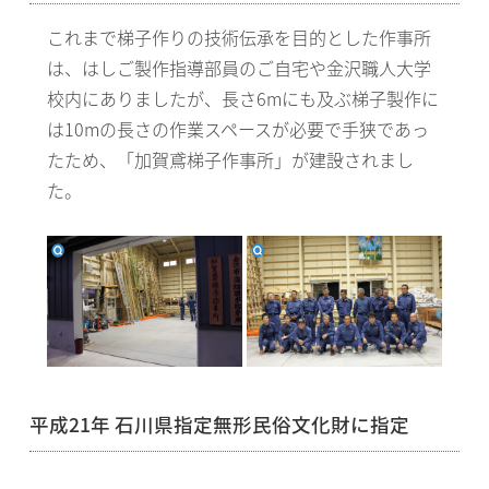
これまで梯子作りの技術伝承を目的とした作事所
は、はしご製作指導部員のご自宅や金沢職人大学
校内にありましたが、長さ6mにも及ぶ梯子製作に
は10mの長さの作業スペースが必要で手狭であっ
たため、「加賀鳶梯子作事所」が建設されまし
た。
平成21年 石川県指定無形民俗文化財に指定