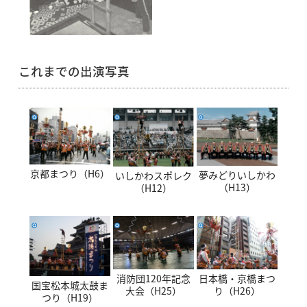
これまでの出演写真
京都まつり（H6）
夢みどりいしかわ
いしかわスポレク
（H13）
（H12）
消防団120年記念
日本橋・京橋まつ
国宝松本城太鼓ま
大会（H25）
り（H26）
つり（H19）