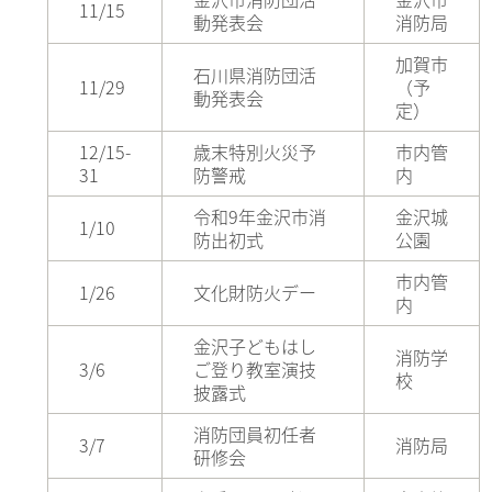
11/15
動発表会
消防局
加賀市
石川県消防団活
11/29
（予
動発表会
定）
12/15-
歳末特別火災予
市内管
31
防警戒
内
令和9年金沢市消
金沢城
1/10
防出初式
公園
市内管
1/26
文化財防火デー
内
金沢子どもはし
消防学
3/6
ご登り教室演技
校
披露式
消防団員初任者
3/7
消防局
研修会