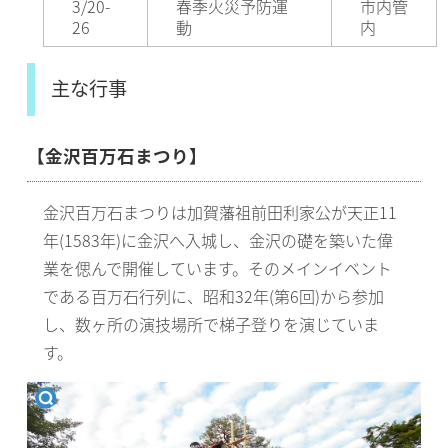
3/20-
春季火災予防運
市内管
26
動
内
主な行事
【金沢百万石まつり】
金沢百万石まつりは加賀藩祖前田利家公が天正11
年(1583年)に金沢へ入城し、金沢の礎を築いた偉
業を偲んで開催しています。そのメインイベント
である百万石行列に、昭和32年(第6回)から参加
し、数ヶ所の演技場所で梯子登りを演じていま
す。