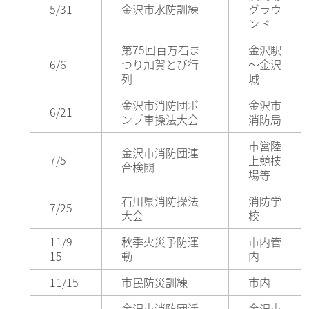
5/31
金沢市水防訓練
グラウ
ンド
第75回百万石ま
金沢駅
6/6
つり加賀とび行
～金沢
列
城
金沢市消防団ポ
金沢市
6/21
ンプ車操法大会
消防局
市営陸
金沢市消防団連
7/5
上競技
合検閲
場等
石川県消防操法
消防学
7/25
大会
校
11/9-
秋季火災予防運
市内管
15
動
内
11/15
市民防災訓練
市内
金沢市消防団活
金沢市