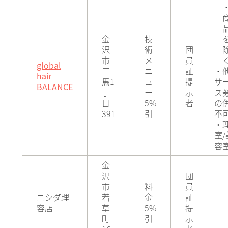
金
技
沢
術
団
市
メ
員
global
三
ニ
証
・
hair
馬1
ュ
提
サ
BALANCE
丁
ー
示
ス
目
5%
者
の
391
引
不
・
室/
容
金
沢
団
市
料
員
ニシダ理
若
金
証
容店
草
5%
提
町
引
示