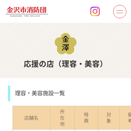
応援の店（理容・美容）
理容・美容施設一覧
所
特
対
店舗名
在
典
象
地