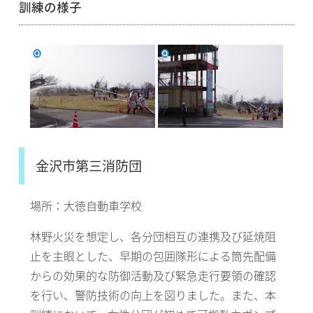
訓練の様子
金沢市第三消防団
場所：大徳自動車学校
林野火災を想定し、各分団相互の連携及び延焼阻
止を主眼とした、早期の包囲隊形による筒先配備
からの効果的な防御活動及び緊急走行要領の確認
を行い、警防技術の向上を図りました。また、本