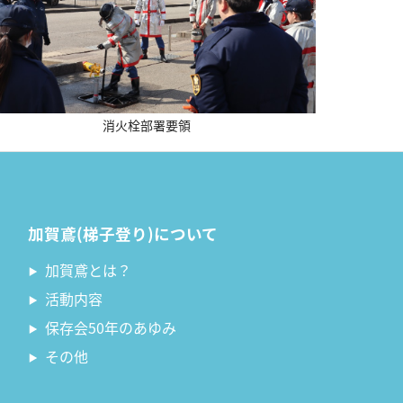
消火栓部署要領
加賀鳶(梯子登り)について
加賀鳶とは？
活動内容
保存会50年のあゆみ
その他