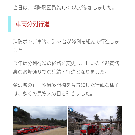
当日は、消防職団員約1,300人が参加しました。
車両分列行進
消防ポンプ車等、計53台が隊列を組んで行進しま
した。
今年は分列行進の経路を変更し、しいのき迎賓館
裏のお堀通りでの集結・行進となりました。
金沢城の石垣や鼠多門橋を背景にした壮観な様子
は、多くの見物人の目を引きました。